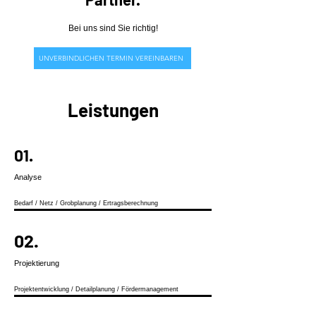
Bei uns sind Sie richtig!
UNVERBINDLICHEN TERMIN VEREINBAREN
Leistungen
01.
Analyse
​Bedarf / Netz​ / Grobplanung / Ertragsberechnung
02.
Projektierung
Projektentwicklung / Detailplanung / Fördermanagement