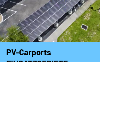
PV-Carports
EINSATZGEBIETE
Infrastrukturstandorte, Einzelhandel,
Fachmarktzentren.
NUTZEN
Robuste PV-Carports mit minimaler Bauzeit.
Schlanke Designs für leichtes Parken. Und ein
laufender Betrieb während des Baus. Mit
neuester Bautechnologie optimieren wir
gemeinsam Ihr Park-Projekt
und kümmern uns als One-Stop-Shop um eine